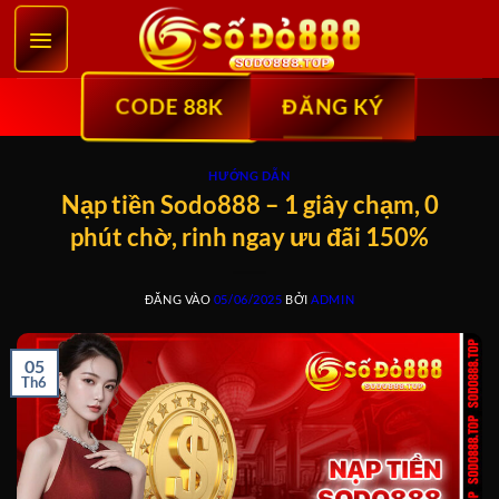
Bỏ
qua
nội
dung
CODE 88K
ĐĂNG KÝ
HƯỚNG DẪN
Nạp tiền Sodo888 – 1 giây chạm, 0
phút chờ, rinh ngay ưu đãi 150%
ĐĂNG VÀO
05/06/2025
BỞI
ADMIN
05
Th6