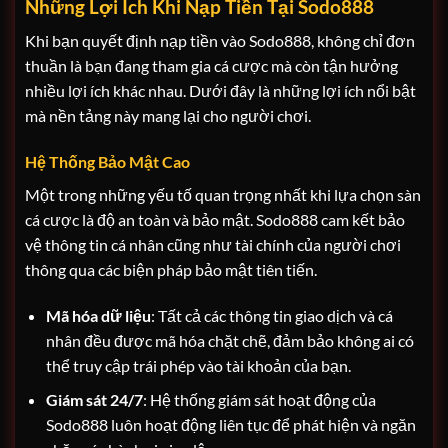
Những Lợi Ích Khi Nạp Tiền Tại Sodo888
Khi bạn quyết định nạp tiền vào Sodo888, không chỉ đơn
thuần là bạn đang tham gia cá cược mà còn tận hưởng
nhiều lợi ích khác nhau. Dưới đây là những lợi ích nổi bật
mà nền tảng này mang lại cho người chơi.
Hệ Thống Bảo Mật Cao
Một trong những yếu tố quan trọng nhất khi lựa chọn sàn
cá cược là độ an toàn và bảo mật. Sodo888 cam kết bảo
vệ thông tin cá nhân cũng như tài chính của người chơi
thông qua các biện pháp bảo mật tiên tiến.
Mã hóa dữ liệu
: Tất cả các thông tin giao dịch và cá
nhân đều được mã hóa chặt chẽ, đảm bảo không ai có
thể truy cập trái phép vào tài khoản của bạn.
Giám sát 24/7
: Hệ thống giám sát hoạt động của
Sodo888 luôn hoạt động liên tục để phát hiện và ngăn