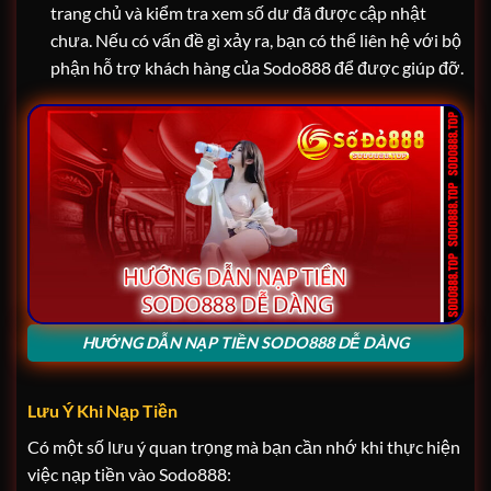
trang chủ và kiểm tra xem số dư đã được cập nhật
chưa. Nếu có vấn đề gì xảy ra, bạn có thể liên hệ với bộ
phận hỗ trợ khách hàng của Sodo888 để được giúp đỡ.
HƯỚNG DẪN NẠP TIỀN SODO888 DỄ DÀNG
Lưu Ý Khi Nạp Tiền
Có một số lưu ý quan trọng mà bạn cần nhớ khi thực hiện
việc nạp tiền vào Sodo888: