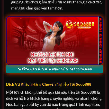
giúp người chơi giảm thiểu rủi ro khi tham gia cá cược,
mang lại cảm giác yên tâm hơn.
NHỮNG LỢI ÍCH KHI NẠP TIỀN TẠI SODO888
Dịch Vụ Khách Hàng Chuyên Nghiệp Tại Sodo888
Một lợi ích không thể bỏ qua khi nạp tiền tại Sodo888 là
dịch vụ hỗ trợ khách hàng chuyên nghiệp và nhanh chóng.
Nếu bạn gặp bất kỳ vấn đề nào trong quá trình nạp tiền,